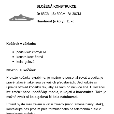
SLOŽENÁ KONSTRUKCE:
D:
85CM |
Š:
50CM |
V:
30CM
Hmotnost (s koly):
11 kg
Kočárek v základu:
podšívka: chmýří M
konstrukce: černá
kola: gelová
Navrhni si kočárek
Protože kočárky vyrábíme, je možné je personalizovat a udělat je
právě takové, jaké jsou ve vašich představách. Jednoduše si
upravte vzhled kočárku tak, aby se vám co nejvíce líbil. U kočárku
lze změnit
barvu podšívky,
madla, rukojeti
a
konstrukce
. Také je
možné zvolit si
kola gelová či kola nafukovací.
Pokud byste měli zájem o větší změny (např. změna barvy látek),
kontaktujte nás prosím přes formulář nebo na telefonním čísle v
kontaktech stránky.