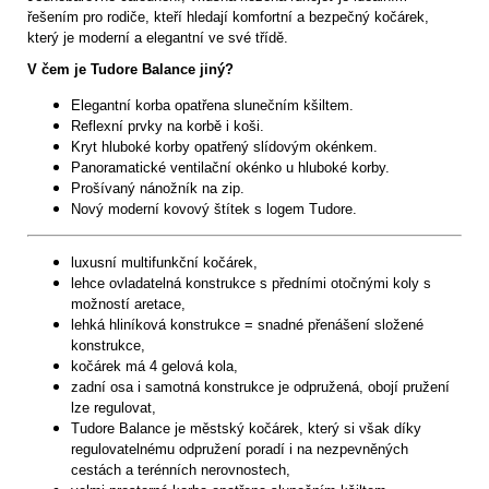
řešením pro rodiče, kteří hledají komfortní a bezpečný kočárek,
který je moderní a elegantní ve své třídě.
V čem je Tudore Balance jiný?
Elegantní korba opatřena slunečním kšiltem.
Reflexní prvky na korbě i koši.
Kryt hluboké korby opatřený slídovým okénkem.
Panoramatické ventilační okénko u hluboké korby.
Prošívaný nánožník na zip.
Nový moderní kovový štítek s logem Tudore.
luxusní multifunkční kočárek,
lehce ovladatelná konstrukce s předními otočnými koly s
možností aretace,
lehká hliníková konstrukce = snadné přenášení složené
konstrukce,
kočárek má 4 gelová kola,
zadní osa i samotná konstrukce je odpružená, obojí pružení
lze regulovat,
Tudore Balance je městský kočárek, který si však díky
regulovatelnému odpružení poradí i na nezpevněných
cestách a terénních nerovnostech,