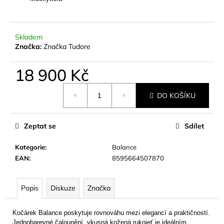
č
u
j
e
Skladem
m
Značka:
Značka Tudore
e
18 900 Kč
Měrná
DO KOŠÍKU
cena:
Zeptat se
Sdílet
Kategorie
:
Balance
EAN
:
8595664507870
Popis
Diskuze
Značka
Kočárek Balance poskytuje rovnováhu mezi elegancí a praktičností.
Jednobarevné čalounění, vkusná kožená rukojeť je ideálním