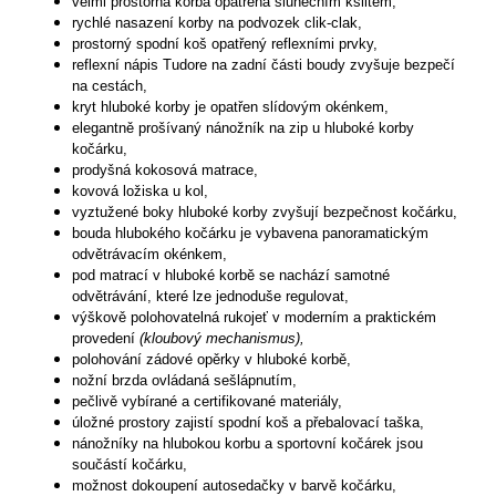
velmi prostorná korba opatřena slunečním kšiltem,
rychlé nasazení korby na podvozek clik-clak,
prostorný spodní koš opatřený reflexními prvky,
reflexní nápis Tudore na zadní části boudy zvyšuje bezpečí
na cestách,
kryt hluboké korby je opatřen slídovým okénkem,
elegantně prošívaný nánožník na zip u hluboké korby
kočárku,
prodyšná kokosová matrace,
kovová ložiska u kol,
vyztužené boky hluboké korby zvyšují bezpečnost kočárku,
bouda hlubokého kočárku je vybavena panoramatickým
odvětrávacím okénkem,
pod matrací v hluboké korbě se nachází samotné
odvětrávání, které lze jednoduše regulovat,
výškově polohovatelná rukojeť v moderním a praktickém
provedení
(kloubový mechanismus),
polohování zádové opěrky v hluboké korbě,
nožní brzda ovládaná sešlápnutím,
pečlivě vybírané a certifikované materiály,
úložné prostory zajistí spodní koš a přebalovací taška,
nánožníky na hlubokou korbu a sportovní kočárek jsou
součástí kočárku,
možnost dokoupení autosedačky v barvě kočárku,