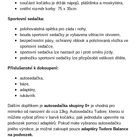
součástí kočárku je držák nápojů, pláštěnka a moskytiéra,
vnitřní rozměr korby: 75 x 35cm.
Sportovní sedačka:
polohovatelná opěrka pro záda i nohy,
bouda sportovní sedačky je vybavena větracím otvorem,
bezpečnostní pásy, ochranný oblouk a polstrovaná vložka ve
sportovní sedačce,
sportovní sedačka lze nastavit po i proti směru jízdy,
podnožku sportovní sedačky lze přizpůsobit velikosti dítěte,
Příslušenství k dokoupení:
autosedačka,
báze,
adaptéry,
rukávník.
Dalším doplňkem je
autosedačka skupiny 0+
je vhodná pro
miminko od narození do cca 13kg. Autosedačku Tudore, kterou si
můžete vybrat přímo v barvě kočárku, pak jednoduše upevníte na
podvozek pomocí adaptérů. Pokud máte vybranou autosedačku
jiného výrobce, je možné zakoupit pouze
adaptéry Tudore Balance
na podvozek.