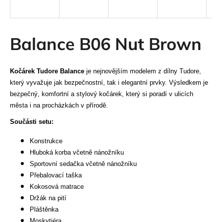
a
j
í
Balance B06 Nut Brown
t
?
Kočárek Tudore Balance
je nejnovějším modelem z dílny Tudore,
který vyvažuje jak bezpečnostní, tak i elegantní prvky. Výsledkem je
bezpečný, komfortní a stylový kočárek, který si poradí v ulicích
města i na procházkách v přírodě.
HLEDAT
Součásti setu:
Konstrukce
Hluboká korba včetně nánožníku
D
Sportovní sedačka včetně nánožníku
o
Přebalovací taška
p
Kokosová matrace
o
Držák na pití
r
Pláštěnka
u
Moskytiéra