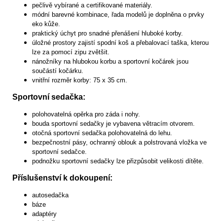
pečlivě vybírané a certifikované materiály.
módní barevné kombinace, řada modelů je doplněna o prvky
eko kůže.
praktický úchyt pro snadné přenášení hluboké korby.
úložné prostory zajistí spodní koš a přebalovací taška, kterou
lze za pomocí zipu zvětšit.
nánožníky na hlubokou korbu a sportovní kočárek jsou
součástí kočárku.
vnitřní rozměr korby: 75 x 35 cm.
Sportovní sedačka:
polohovatelná opěrka pro záda i nohy.
bouda sportovní sedačky je vybavena větracím otvorem.
otočná sportovní sedačka polohovatelná do lehu.
bezpečnostní pásy, ochranný oblouk a polstrovaná vložka ve
sportovní sedačce.
podnožku sportovní sedačky lze přizpůsobit velikosti dítěte.
Příslušenství k dokoupení:
autosedačka
báze
adaptéry