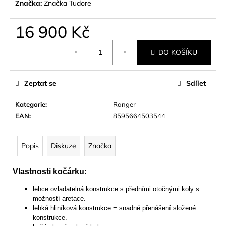
č
Značka:
Značka Tudore
u
j
16 900 Kč
e
Měrná
m
DO KOŠÍKU
cena:
e
Zeptat se
Sdílet
Kategorie
:
Ranger
EAN
:
8595664503544
Popis
Diskuze
Značka
Vlastnosti kočárku:
lehce ovladatelná konstrukce s předními otočnými koly s
možností aretace.
lehká hliníková konstrukce = snadné přenášení složené
konstrukce.