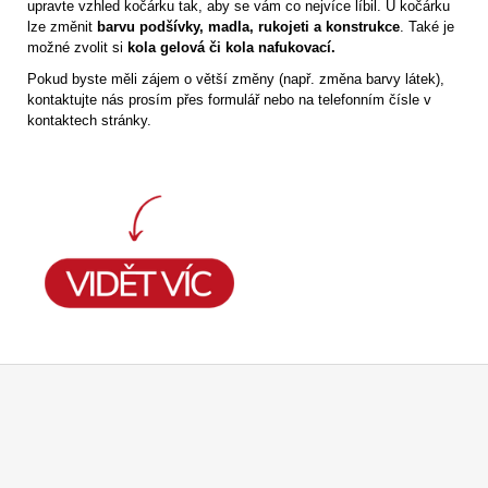
upravte vzhled kočárku tak, aby se vám co nejvíce líbil. U kočárku
lze změnit
barvu podšívky,
madla, rukojeti
a
konstrukce
. Také je
možné zvolit si
kola gelová či kola nafukovací.
Pokud byste měli zájem o větší změny (např. změna barvy látek),
kontaktujte nás prosím přes formulář nebo na telefonním čísle v
kontaktech stránky.
Z
á
p
a