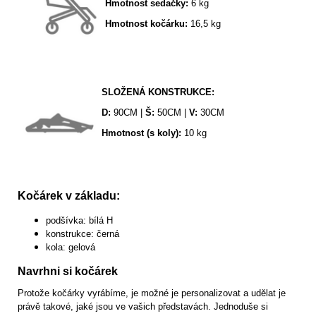
Hmotnost sedačky:
6 kg
Hmotnost kočárku:
16,5 kg
SLOŽENÁ KONSTRUKCE:
D:
90CM |
Š:
50CM |
V:
30CM
Hmotnost (s koly):
10 kg
Kočárek v základu:
podšívka: bílá H
konstrukce: černá
kola: gelová
Navrhni si kočárek
Protože kočárky vyrábíme, je možné je personalizovat a udělat je
právě takové, jaké jsou ve vašich představách. Jednoduše si