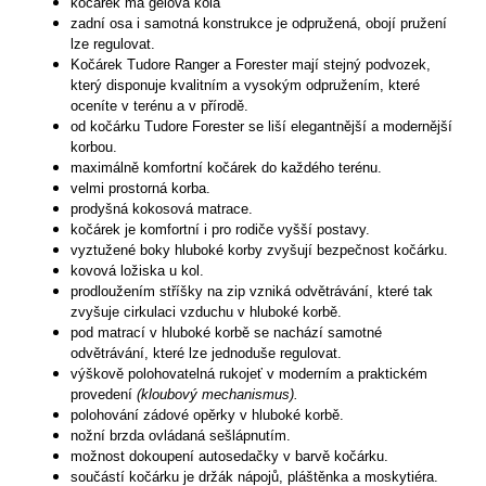
kočárek má gelová kola
zadní osa i samotná konstrukce je odpružená, obojí pružení
lze regulovat.
Kočárek Tudore Ranger a Forester mají stejný podvozek,
který disponuje kvalitním a vysokým odpružením, které
oceníte v terénu a v přírodě.
od kočárku Tudore Forester se liší elegantnější a modernější
korbou.
maximálně komfortní kočárek do každého terénu.
velmi prostorná korba.
prodyšná kokosová matrace.
kočárek je komfortní i pro rodiče vyšší postavy.
vyztužené boky hluboké korby zvyšují bezpečnost kočárku.
kovová ložiska u kol.
prodloužením stříšky na zip vzniká odvětrávání, které tak
zvyšuje cirkulaci vzduchu v hluboké korbě.
pod matrací v hluboké korbě se nachází samotné
odvětrávání, které lze jednoduše regulovat.
výškově polohovatelná rukojeť v moderním a praktickém
provedení
(kloubový mechanismus).
polohování zádové opěrky v hluboké korbě.
nožní brzda ovládaná sešlápnutím.
možnost dokoupení autosedačky v barvě kočárku.
součástí kočárku je držák nápojů, pláštěnka a moskytiéra.