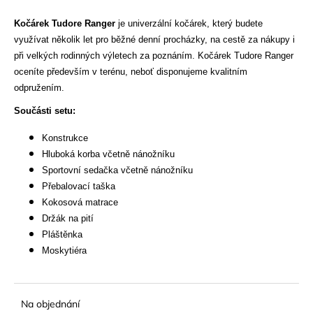
a
Kočárek Tudore Ranger
je univerzální kočárek, který budete
j
využívat několik let pro běžné denní procházky, na cestě za nákupy i
í
při velkých rodinných výletech za poznáním. Kočárek Tudore Ranger
t
oceníte především v terénu, neboť disponujeme kvalitním
?
odpružením.
Součásti setu:
Konstrukce
Hluboká korba včetně nánožníku
HLEDAT
Sportovní sedačka včetně nánožníku
Přebalovací taška
Kokosová matrace
Držák na pití
D
Pláštěnka
o
p
Moskytiéra
o
r
u
Na objednání