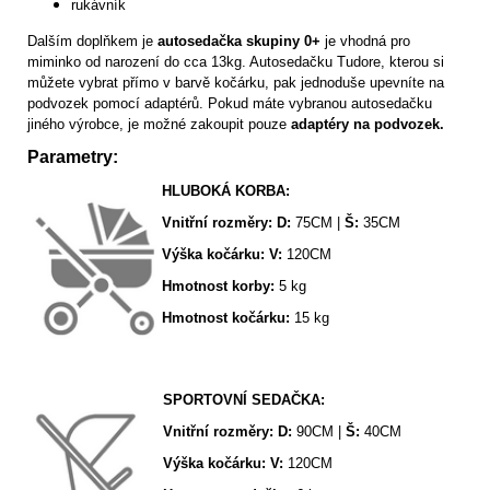
rukávník
Dalším doplňkem je
autosedačka skupiny 0+
je vhodná pro
miminko od narození do cca 13kg. Autosedačku Tudore, kterou si
můžete vybrat přímo v barvě kočárku, pak jednoduše upevníte na
podvozek pomocí adaptérů. Pokud máte vybranou autosedačku
jiného výrobce, je možné zakoupit pouze
adaptéry na podvozek.
Parametry:
HLUBOKÁ KORBA:
Vnitřní rozměry: D:
75CM |
Š:
35CM
Výška kočárku:
V:
120CM
Hmotnost korby:
5 kg
Hmotnost kočárku:
15 kg
SPORTOVNÍ SEDAČKA:
Vnitřní rozměry: D:
90CM |
Š:
40CM
Výška kočárku:
V:
120CM