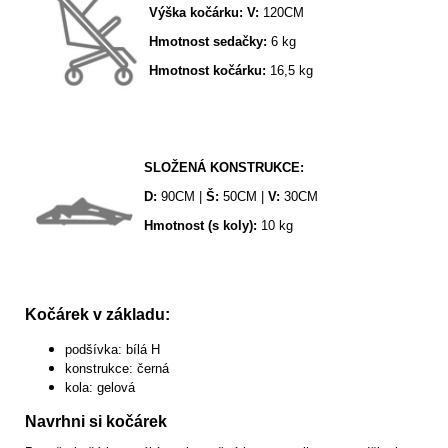
Výška kočárku:
V:
120CM
Hmotnost sedačky:
6 kg
Hmotnost kočárku:
16,5 kg
SLOŽENÁ KONSTRUKCE:
D:
90CM |
Š:
50CM |
V:
30CM
Hmotnost (s koly):
10 kg
Kočárek v základu:
podšívka: bílá H
konstrukce: černá
kola: gelová
Navrhni si kočárek