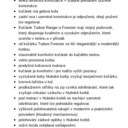
lehká hliníková konstrukce = snadné přenášení složené
konstrukce.
kočárek má gelová kola
zadní osa i samotná konstrukce je odpružená, obojí pružení
lze regulovat.
Kočárek Tudore Ranger a Forester mají stejný podvozek,
který disponuje kvalitním a vysokým odpružením, které
oceníte v terénu a v přírodě.
od kočárku Tudore Forester se liší elegantnější a modernější
korbou.
maximálně komfortní kočárek do každého terénu.
velmi prostorná korba.
prodyšná kokosová matrace.
kočárek je komfortní i pro rodiče vyšší postavy.
vyztužené boky hluboké korby zvyšují bezpečnost kočárku.
kovová ložiska u kol.
prodloužením stříšky na zip vzniká odvětrávání, které tak
zvyšuje cirkulaci vzduchu v hluboké korbě.
pod matrací v hluboké korbě se nachází samotné
odvětrávání, které lze jednoduše regulovat.
výškově polohovatelná rukojeť v moderním a praktickém
provedení
(kloubový mechanismus).
polohování zádové opěrky v hluboké korbě.
nožní brzda ovládaná sešlápnutím.