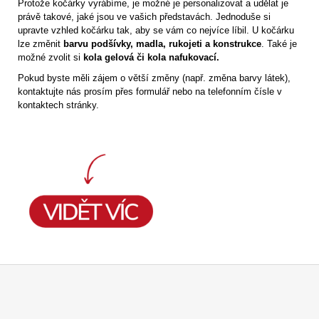
Protože kočárky vyrábíme, je možné je personalizovat a udělat je
právě takové, jaké jsou ve vašich představách. Jednoduše si
upravte vzhled kočárku tak, aby se vám co nejvíce líbil. U kočárku
lze změnit
barvu podšívky,
madla, rukojeti
a
konstrukce
. Také je
možné zvolit si
kola gelová či kola nafukovací.
Pokud byste měli zájem o větší změny (např. změna barvy látek),
kontaktujte nás prosím přes formulář nebo na telefonním čísle v
kontaktech stránky.
Z
á
p