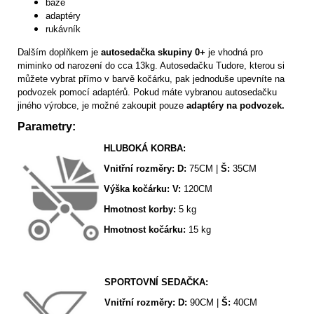
báze
adaptéry
rukávník
Dalším doplňkem je
autosedačka skupiny 0+
je vhodná pro
miminko od narození do cca 13kg. Autosedačku Tudore, kterou si
můžete vybrat přímo v barvě kočárku, pak jednoduše upevníte na
podvozek pomocí adaptérů. Pokud máte vybranou autosedačku
jiného výrobce, je možné zakoupit pouze
adaptéry na podvozek.
Parametry:
HLUBOKÁ KORBA:
Vnitřní rozměry: D:
75CM |
Š:
35CM
Výška kočárku:
V:
120CM
Hmotnost korby:
5 kg
Hmotnost kočárku:
15 kg
SPORTOVNÍ SEDAČKA:
Vnitřní rozměry: D:
90CM |
Š:
40CM