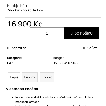
č
u
Na objednání
Značka:
Značka Tudore
j
e
m
16 900 Kč
e
Měrná
DO KOŠÍKU
cena:
Zeptat se
Sdílet
Kategorie
:
Ranger
EAN
:
8595664502066
Popis
Diskuze
Značka
Vlastnosti kočárku:
lehce ovladatelná konstrukce s předními otočnými koly s
možností aretace.