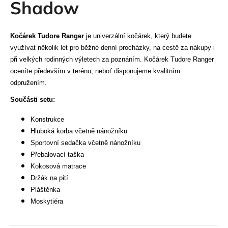
Shadow
a
j
Kočárek Tudore Ranger
je univerzální kočárek, který budete
í
využívat několik let pro běžné denní procházky, na cestě za nákupy i
t
při velkých rodinných výletech za poznáním. Kočárek Tudore Ranger
?
oceníte především v terénu, neboť disponujeme kvalitním
odpružením.
Součásti setu:
HLEDAT
Konstrukce
Hluboká korba včetně nánožníku
Sportovní sedačka včetně nánožníku
Přebalovací taška
D
Kokosová matrace
o
Držák na pití
p
Pláštěnka
o
Moskytiéra
r
u