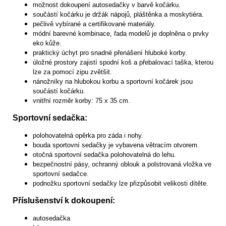
možnost dokoupení autosedačky v barvě kočárku.
součástí kočárku je držák nápojů, pláštěnka a moskytiéra.
pečlivě vybírané a certifikované materiály.
módní barevné kombinace, řada modelů je doplněna o prvky
eko kůže.
praktický úchyt pro snadné přenášení hluboké korby.
úložné prostory zajistí spodní koš a přebalovací taška, kterou
lze za pomocí zipu zvětšit.
nánožníky na hlubokou korbu a sportovní kočárek jsou
součástí kočárku.
vnitřní rozměr korby: 75 x 35 cm.
Sportovní sedačka:
polohovatelná opěrka pro záda i nohy.
bouda sportovní sedačky je vybavena větracím otvorem.
otočná sportovní sedačka polohovatelná do lehu.
bezpečnostní pásy, ochranný oblouk a polstrovaná vložka ve
sportovní sedačce.
podnožku sportovní sedačky lze přizpůsobit velikosti dítěte.
Příslušenství k dokoupení:
autosedačka