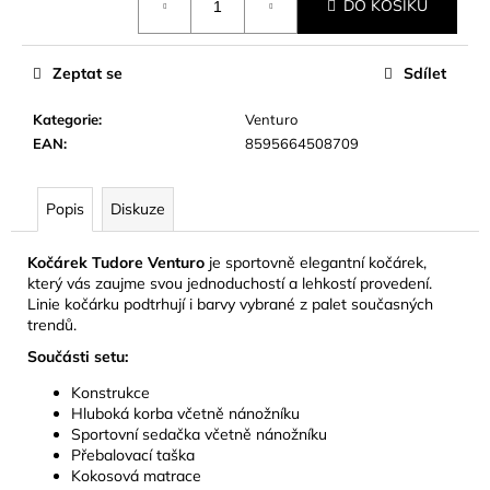
č
DO KOŠÍKU
cena:
u
j
e
Zeptat se
Sdílet
m
Kategorie
:
Venturo
e
EAN
:
8595664508709
Popis
Diskuze
Kočárek Tudore Venturo
je sportovně elegantní kočárek,
který vás zaujme svou jednoduchostí a lehkostí provedení.
Linie kočárku podtrhují i barvy vybrané z palet současných
trendů.
Součásti setu:
Konstrukce
Hluboká korba včetně nánožníku
Sportovní sedačka včetně nánožníku
Přebalovací taška
Kokosová matrace