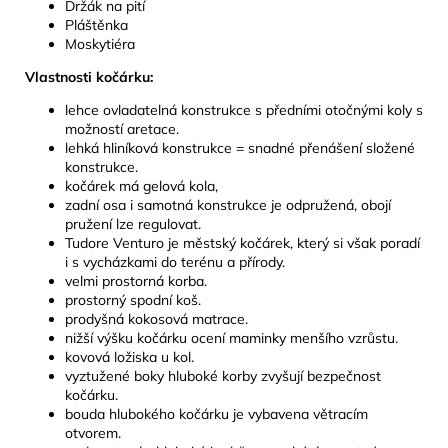
Držák na pití
Pláštěnka
Moskytiéra
Vlastnosti kočárku:
lehce ovladatelná konstrukce s předními otočnými koly s
možností aretace.
lehká hliníková konstrukce = snadné přenášení složené
konstrukce.
kočárek má gelová kola,
zadní osa i samotná konstrukce je odpružená, obojí
pružení lze regulovat.
Tudore Venturo je městský kočárek, který si však poradí
i s vycházkami do terénu a přírody.
velmi prostorná korba.
prostorný spodní koš.
prodyšná kokosová matrace.
nižší výšku kočárku ocení maminky menšího vzrůstu.
kovová ložiska u kol.
vyztužené boky hluboké korby zvyšují bezpečnost
kočárku.
bouda hlubokého kočárku je vybavena větracím
otvorem.