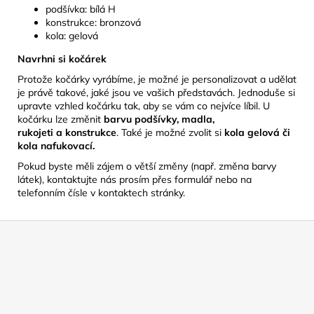
podšívka: bílá H
konstrukce: bronzová
kola: gelová
Navrhni si kočárek
Protože kočárky vyrábíme, je možné je personalizovat a udělat
je právě takové, jaké jsou ve vašich představách. Jednoduše si
upravte vzhled kočárku tak, aby se vám co nejvíce líbil. U
kočárku lze změnit
barvu podšívky,
madla,
rukojeti
a
konstrukce
. Také je možné zvolit si
kola gelová či
kola nafukovací.
Pokud byste měli zájem o větší změny (např. změna barvy
látek), kontaktujte nás prosím přes formulář nebo na
telefonním čísle v kontaktech stránky.
Z
á
p
a
t