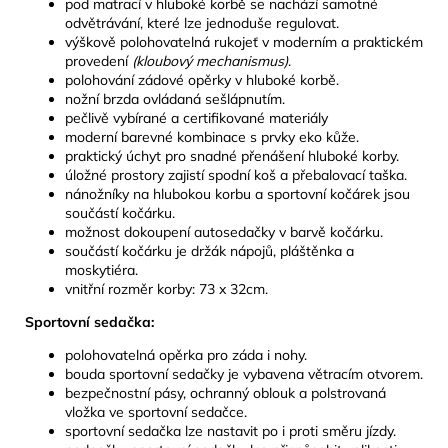
pod matrací v hluboké korbě se nachází samotné
odvětrávání, které lze jednoduše regulovat.
výškově polohovatelná rukojeť v moderním a praktickém
provedení
(kloubový mechanismus)
.
polohování zádové opěrky v hluboké korbě.
nožní brzda ovládaná sešlápnutím.
pečlivě vybírané a certifikované materiály
moderní barevné kombinace s prvky eko kůže.
praktický úchyt pro snadné přenášení hluboké korby.
úložné prostory zajistí spodní koš a přebalovací taška.
nánožníky na hlubokou korbu a sportovní kočárek jsou
součástí kočárku.
možnost dokoupení autosedačky v barvě kočárku.
součástí kočárku je držák nápojů, pláštěnka a
moskytiéra.
vnitřní rozměr korby: 73 x 32cm.
Sportovní sedačka:
polohovatelná opěrka pro záda i nohy.
bouda sportovní sedačky je vybavena větracím otvorem.
bezpečnostní pásy, ochranný oblouk a polstrovaná
vložka ve sportovní sedačce.
sportovní sedačka lze nastavit po i proti směru jízdy.