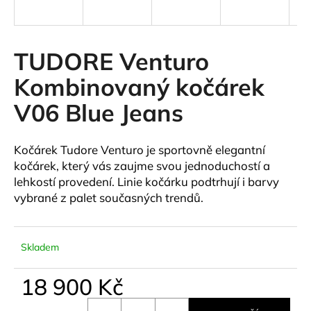
a
j
í
TUDORE Venturo
t
Kombinovaný kočárek
?
V06 Blue Jeans
Kočárek Tudore Venturo je sportovně elegantní
HLEDAT
kočárek, který vás zaujme svou jednoduchostí a
lehkostí provedení. Linie kočárku podtrhují i barvy
vybrané z palet současných trendů.
D
o
Skladem
p
o
18 900 Kč
r
u
Měrná