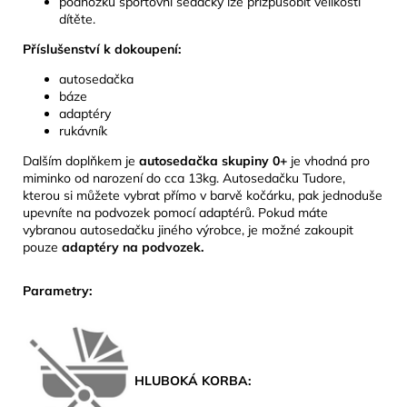
podnožku sportovní sedačky lze přizpůsobit velikosti
dítěte.
Příslušenství k dokoupení:
autosedačka
báze
adaptéry
rukávník
Dalším doplňkem je
autosedačka skupiny 0+
je vhodná pro
miminko od narození do cca 13kg. Autosedačku Tudore,
kterou si můžete vybrat přímo v barvě kočárku, pak jednoduše
upevníte na podvozek pomocí adaptérů. Pokud máte
vybranou autosedačku jiného výrobce, je možné zakoupit
pouze
adaptéry na podvozek.
Parametry:
HLUBOKÁ KORBA: