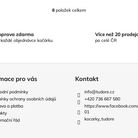
8
položek celkem
O
v
l
á
oprava zdarma
Více než 20 prodej
d
 každé objednávce kočárku
po celé ČR
a
c
í
p
r
mace pro vás
Kontakt
v
k
odní podmínky
info
@
tudore.cz
y
nky ochrany osobních údajů
+420 736 667 580
v
va a platba
https://www.facebook.com
ý
01
akty
p
kocarky_tudore
mační řád
i
s
u