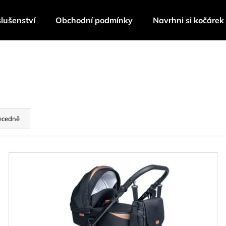
slušenství
Obchodní podmínky
Navrhni si kočárek
Co potřebujete najít?
HLEDAT
ecedně
Doporučujeme