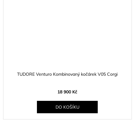
TUDORE Venturo Kombinovaný kočárek V05 Corgi
18 900 Kč
DO KOŠÍKU