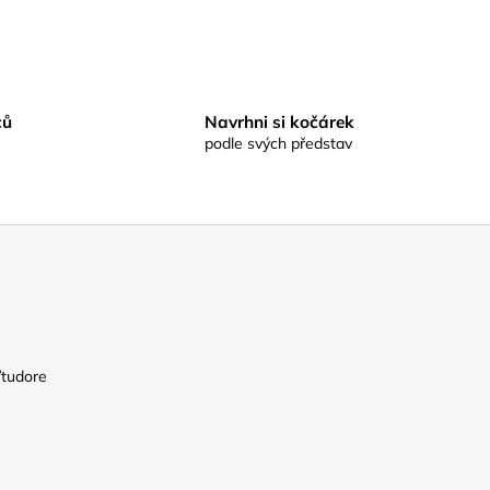
ců
Navrhni si kočárek
podle svých představ
/tudore